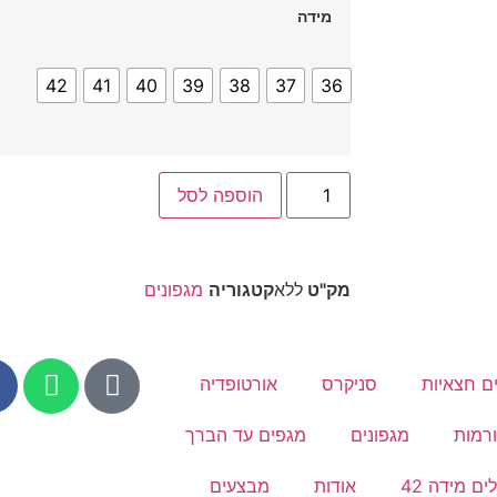
מידה
42
41
40
39
38
37
36
הוספה לסל
מק"ט
ללא
קטגוריה
מגפונים
ם חצאיות
סניקרס
אורטופדיה
רמות
מגפונים
מגפים עד הברך
ים מידה 42
אודות
מבצעים